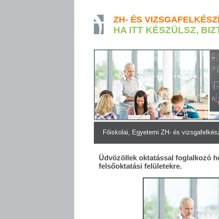
ZH- ÉS VIZSGAFELKÉSZ
HA ITT KÉSZÜLSZ, BIZ
Főiskolai, Egyetemi ZH- és vizsgafelkés
Üdvözöllek oktatással foglalkozó h
felsőoktatási felületekre.