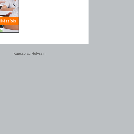
elkészítés
Kapcsolat, Helyszín