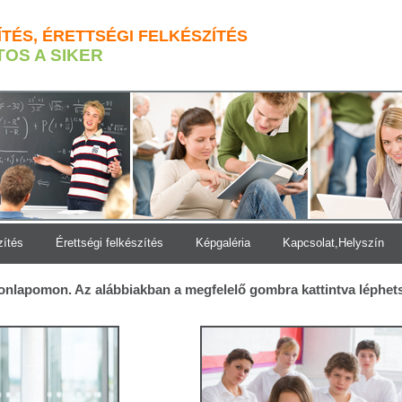
ÍTÉS, ÉRETTSÉGI FELKÉSZÍTÉS
TOS A SIKER
zítés
Érettségi felkészítés
Képgaléria
Kapcsolat,Helyszín
onlapomon. Az alábbiakban a megfelelő gombra kattintva léphets